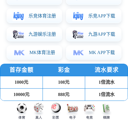
2026-08-01
12 次浏览
LNG英雄联盟主教练Zefa执教能力遭质疑，管理层面谈
后决定保留观察
2026-07-31
15 次浏览