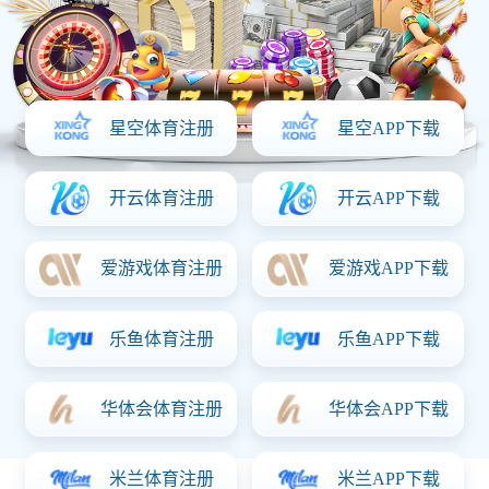
多元业务 · 稳健扩张
乐鱼官方网站 深耕体育数据与互动内容服务，产品体系涵盖赛事
直播、移动端内容分发、社区互动与本地化运营。平台覆盖多个
语种与终端系统，用户规模持续增长。
核心系统采用模块化架构及高并发优化机制，在各类赛事高峰期
亦能保持稳定流畅响应，确保每一位用户都能获得快速、顺畅的
操作体验。